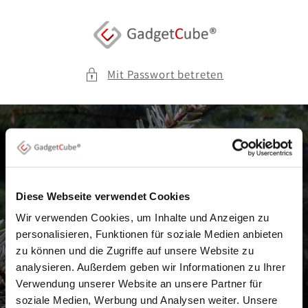
Direkt
zum
Inhalt
Mit Passwort betreten
Wir bauen um !
Unser Shop ist aufgrund von planmäßigen
Diese Webseite verwendet Cookies
Wartungsarbeiten vorübergehend
Wir verwenden Cookies, um Inhalte und Anzeigen zu
personalisieren, Funktionen für soziale Medien anbieten
geschlossen.
zu können und die Zugriffe auf unsere Website zu
Unseren Kundensupport kannst Du
analysieren. Außerdem geben wir Informationen zu Ihrer
dennoch kontaktieren unter:
Verwendung unserer Website an unsere Partner für
service@gadgetcube.de
soziale Medien, Werbung und Analysen weiter. Unsere