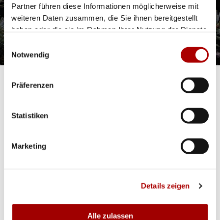
Partner führen diese Informationen möglicherweise mit
weiteren Daten zusammen, die Sie ihnen bereitgestellt
E-Mail
haben oder die sie im Rahmen Ihrer Nutzung der Dienste
gesammelt haben.
Einwilligungsauswahl
Notwendig
E
Präferenzen
i
GadgetCube® wird verwaltet von:
n
Statistiken
k
Marketing
l
a
Zertifizierter Shop
p
Details zeigen
p
b
Alle zulassen